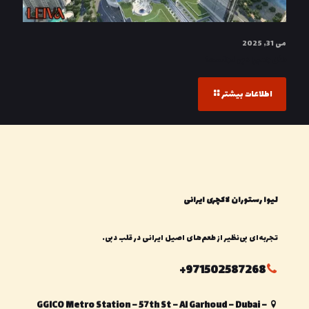
می 31, 2025
نخل جمیرا دبی کجاست؟
اطلاعات بیشتر
لیوا رستوران لاکچری ایرانی
تجربه‌ای بی‌نظیر از طعم‌های اصیل ایرانی در قلب دبی.
971502587268+
GGICO Metro Station – 57th St – Al Garhoud – Dubai –