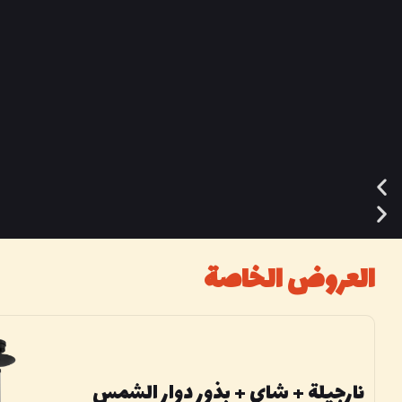
الأطباق الخاصة
العروض الخاصة
نارجیلة + شاي + بذور دوار الشمس