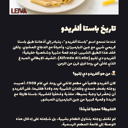
تاريخ باستا ألفريدو
عندما نسمع اسم “باستا ألفريدو”، يتبادر إلى أذهاننا طبق باستا
كريمي شهي مع جبن البارميزان، وأحيانًا مع الدجاج المشوي. ولكن
خلف هذا الطبق الشهير، توجد قصة مثيرة وشخصية حقيقية:
ألفريدو دي لِليو (Alfredo di Lelio)، الشيف الإيطالي المبدع
الذي عاش في روما قبل قرن من الزمن.
من هو ألفريدو دي لِليو؟
كان ألفريدو طاهياً في مطعم عائلي في روما. في عام 1908، أصيبت
زوجته بضعف جسدي وفقدان الشهية بعد ولادة طفلهما. فقرر ألفريدو
أن يُحضّر لها وجبة بسيطة، مغذية ومُحفّزة للشهية: باستا طازجة مع
الزبدة وكمية كبيرة من جبن البارميزان المبشور.
النتيجة؟ معجزة لذيذة!
لم تكتفِ زوجته بتناول الطعام بشهية، بل شجّعته على إدخال هذه
الوصفة إلى قائمة المطعم الرسمية.