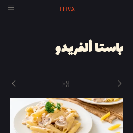
باستا ألفريدو