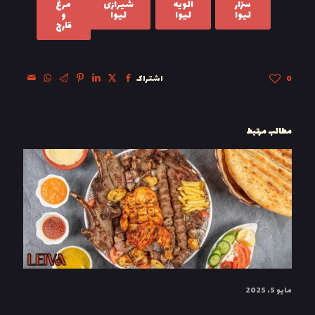
سزار
الویه
شیرازی
مرغ
لیوا
لیوا
لیوا
و
قارچ
0
اشتراک
مطالب مرتبط
مايو 5, 2025
صواني مشاوي لذيذة