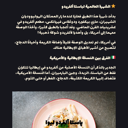
الشهرة العالمية لباستا ألفريدو
بدأت شهرة هذا الطبق فعليًا عندما زار الممثلان الهوليووديان
الشهيران، ماري بيكفورد ودوغلاس فيربانكس، مطعم ألفريدو في
عشرينيات القرن الماضي. وقد أُعجبا بالطبق كثيرًا، وأخذا الوصفة
معهما إلى أمريكا، بل وأهديا لألفريدو شوكة ذهبية!
في أمريكا، تم تعديل الوصفة قليلاً بإضافة الكريمة وأحيانًا الدجاج،
لتُصبح من أشهر الأطباق الإيطالية هناك.
الفرق بين النسخة الإيطالية والأمريكية
الجدير بالذكر أن النسخة الأصلية من ألفريدو في إيطاليا تتكوّن
فقط من الباستا، الزبدة، وجبن البارميزان. أما النسخة الأمريكية،
فتُضاف إليها الكريمة الكثيفة، الدجاج، الفطر أو حتى الثوم.
پاستا آلفردو لیوا