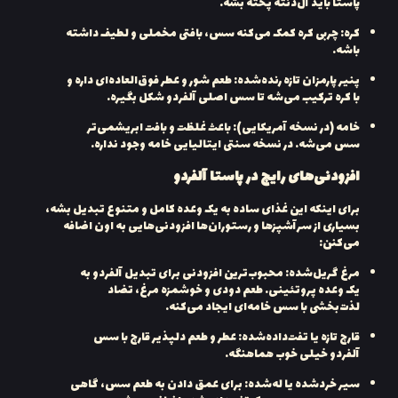
پاستا باید آل‌دنته پخته بشه.
کره: چربی کره کمک می‌کنه سس، بافتی مخملی و لطیف داشته
باشه.
پنیر پارمزان تازه رنده‌شده: طعم شور و عطر فوق‌العاده‌ای داره و
با کره ترکیب می‌شه تا سس اصلی آلفردو شکل بگیره.
خامه (در نسخه آمریکایی): باعث غلظت و بافت ابریشمی‌تر
سس می‌شه. در نسخه سنتی ایتالیایی خامه وجود نداره.
افزودنی‌های رایج در پاستا آلفردو
برای اینکه این غذای ساده به یک وعده کامل و متنوع تبدیل بشه،
بسیاری از سرآشپزها و رستوران‌ها افزودنی‌هایی به اون اضافه
می‌کنن:
مرغ گریل‌شده: محبوب‌ترین افزودنی برای تبدیل آلفردو به
یک وعده پروتئینی. طعم دودی و خوشمزه مرغ، تضاد
لذت‌بخشی با سس خامه‌ای ایجاد می‌کنه.
قارچ تازه یا تفت‌داده‌شده: عطر و طعم دلپذیر قارچ با سس
آلفردو خیلی خوب هماهنگه.
سیر خردشده یا له‌شده: برای عمق دادن به طعم سس، گاهی