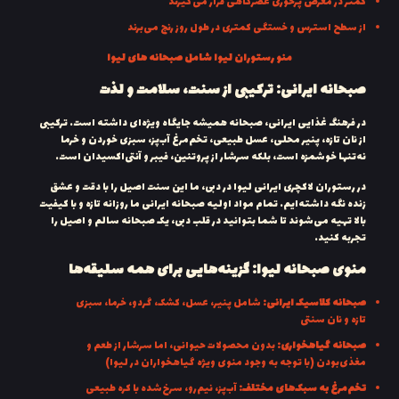
کمتر در معرض پرخوری عصرگاهی قرار می‌گیرند
از سطح استرس و خستگی کمتری در طول روز رنج می‌برند
منو رستوران لیوا شامل صبحانه های لیوا
صبحانه ایرانی: ترکیبی از سنت، سلامت و لذت
در فرهنگ غذایی ایرانی، صبحانه همیشه جایگاه ویژه‌ای داشته است. ترکیبی
از نان تازه، پنیر محلی، عسل طبیعی، تخم‌مرغ آب‌پز، سبزی خوردن و خرما
نه‌تنها خوشمزه است، بلکه سرشار از پروتئین، فیبر و آنتی‌اکسیدان است.
در رستوران لاکچری ایرانی لیوا در دبی، ما این سنت اصیل را با دقت و عشق
زنده نگه داشته‌ایم. تمام مواد اولیه صبحانه ایرانی ما روزانه تازه و با کیفیت
بالا تهیه می‌شوند تا شما بتوانید در قلب دبی، یک صبحانه سالم و اصیل را
تجربه کنید.
منوی صبحانه لیوا: گزینه‌هایی برای همه سلیقه‌ها
صبحانه کلاسیک ایرانی:
شامل پنیر، عسل، کشک، گردو، خرما، سبزی
تازه و نان سنتی
صبحانه گیاهخواری:
بدون محصولات حیوانی، اما سرشار از طعم و
مغذی‌بودن (با توجه به وجود منوی ویژه گیاهخواران در لیوا)
تخم‌مرغ به سبک‌های مختلف:
آب‌پز، نیم‌رو، سرخ‌شده با کره طبیعی