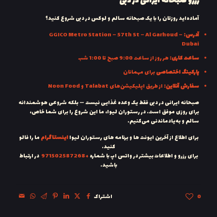
رزرو صبحانه ایرانی در دبی
آماده‌اید روزتان را با یک صبحانه سالم و لوکس در دبی شروع کنید؟
آدرس:
GGICO Metro Station – 57th St – Al Garhoud –
Dubai
ساعت کاری:
هر روز از ساعت 9:00 صبح تا 1:00 شب
پارکینگ اختصاصی
برای مهمانان
سفارش آنلاین:
از طریق اپلیکیشن‌های Talabat و Noon Food
صبحانه ایرانی در دبی فقط یک وعده غذایی نیست — بلکه شروعی هوشمندانه
برای روزی موفق است. در رستوران لیوا، ما این شروع را برای شما خاص،
سالم و به‌یادماندنی می‌کنیم.
برای اطلاع از آخرین ایونت ها و برنامه های رستوران لیوا
اینستاگرام
ما را فالو
کنید.
برای رزرو و اطلاعات بیشتر در واتس اپ با شماره
+971502587268
در ارتباط
باشید.
0
اشتراک