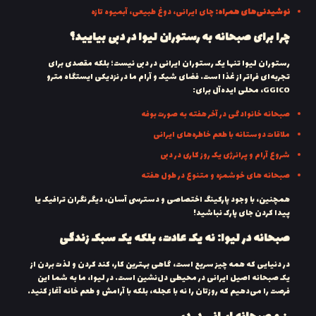
نوشیدنی‌های همراه:
چای ایرانی، دوغ طبیعی، آبمیوه تازه
چرا برای صبحانه به رستوران لیوا در دبی بیایید؟
رستوران لیوا تنها یک رستوران ایرانی در دبی نیست؛ بلکه مقصدی برای
تجربه‌ای فراتر از غذا است. فضای شیک و آرام ما در نزدیکی ایستگاه مترو
GGICO، محلی ایده‌آل برای:
صبحانه خانوادگی در آخر هفته به صورت بوفه
ملاقات دوستانه با طعم خاطره‌های ایرانی
شروع آرام و پرانرژی یک روز کاری در دبی
صبحانه های خوشمزه و متنوع در طول هفته
همچنین، با وجود پارکینگ اختصاصی و دسترسی آسان، دیگر نگران ترافیک یا
پیدا کردن جای پارک نباشید!
صبحانه در لیوا: نه یک عادت، بلکه یک سبک زندگی
در دنیایی که همه چیز سریع است، گاهی بهترین کار، کند کردن و لذت بردن از
یک صبحانه اصیل ایرانی در محیطی دل‌نشین است. در لیوا، ما به شما این
فرصت را می‌دهیم که روزتان را نه با عجله، بلکه با آرامش و طعم خانه آغاز کنید.